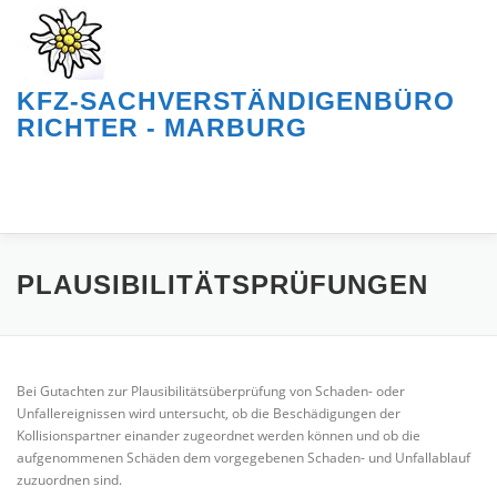
Zum
Inhalt
springen
KFZ-SACHVERSTÄNDIGENBÜRO
RICHTER - MARBURG
Menü
HOME
ÜBER UNS
LEISTUNGEN
SERVICE
PLAUSIBILITÄTSPRÜFUNGEN
ANFAHRT & KONTAKT
Bei Gutachten zur Plausibilitätsüberprüfung von Schaden- oder
Unfallereignissen wird untersucht, ob die Beschädigungen der
Kollisionspartner einander zugeordnet werden können und ob die
aufgenommenen Schäden dem vorgegebenen Schaden- und Unfallablauf
zuzuordnen sind.